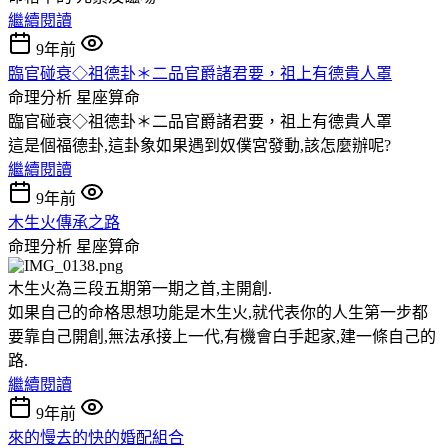
繼續閱讀
9年前
臨官碰衰◇祖德卦＊二品官爵諸君要，祖上有德貴人罩
命理分析
星座算命
臨官碰衰◇祖德卦＊二品官爵諸君要，祖上有德貴人罩
這是個福德卦,這卦象如果遇到奴僕宮發動,該怎麼辦呢?
繼續閱讀
9年前
木生火傳承之路
命理分析
星座算命
木生火為三段五期第一期之首,主開創.
如果自己的命格思想功能是木生火,就代表你的人生第一步都
要靠自己開創,無法承接上一代,有機會白手起家,建一條自己的
路.
繼續閱讀
9年前
來的慢去的快的婚配組合