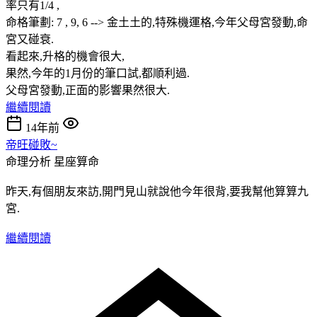
率只有1/4 ,
命格筆劃: 7 , 9, 6 --> 金土土的,特殊機運格,今年父母宮發動,命
宮又碰衰.
看起來,升格的機會很大,
果然,今年的1月份的筆口試,都順利過.
父母宮發動,正面的影響果然很大.
繼續閱讀
14年前
帝旺碰敗~
命理分析
星座算命
昨天,有個朋友來訪,開門見山就說他今年很背,要我幫他算算九
宮.
繼續閱讀