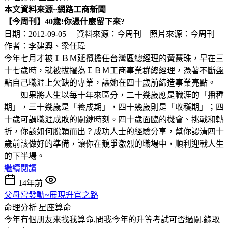
本文資料來源
~
網路工商新聞
【今周刊】40歲!你憑什麼留下來?
日期：2012-09-05 資料來源：今周刊 照片來源：今周刊
作者：李建興、梁任瑋
今年七月才被ＩＢＭ延攬擔任台灣區總經理的黃慧珠，早在三
十七歲時，就被拔擢為ＩＢＭ工商事業群總經理，憑著不斷盤
點自己職涯上欠缺的專業，讓她在四十歲前締造事業亮點。
如果將人生以每十年來區分，二十幾歲應是職涯的「播種
期」，三十幾歲是「養成期」，四十幾歲則是「收穫期」；四
十歲可謂職涯成敗的關鍵時刻。四十歲面臨的機會、挑戰和轉
折，你該如何脫穎而出？成功人士的經驗分享，幫你認清四十
歲前該做好的準備，讓你在競爭激烈的職場中，順利迎戰人生
的下半場。
繼續閱讀
14年前
父母宮發動~展現升官之路
命理分析
星座算命
今年有個朋友來找我算命,問我今年的升等考試可否過關.錄取