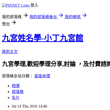
登入
我的部落格
我的部落格後台
我的帳號
登出
九宮姓名學-小丁九宮館
跳到主文
九宮學理,歡迎學理分享,討論 ，及付費諮詢 http://d
部落格全站分類：
星座命理
相簿
部落格
名片
Jul
14
Thu
2016
14:46